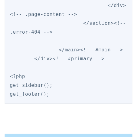
				</div>
<!-- .page-content -->

			</section><!-- 
.error-404 -->

		</main><!-- #main -->

	</div><!-- #primary -->

<?php

get_sidebar();

get_footer();