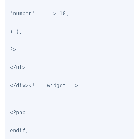
'number'     => 10,

) );

?>

</ul>

</div><!-- .widget -->

<?php

endif;
