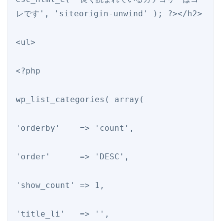
レです', 'siteorigin-unwind' ); ?></h2>

<ul>

<?php

wp_list_categories( array(

'orderby'    => 'count',

'order'      => 'DESC',

'show_count' => 1,

'title_li'   => '',
