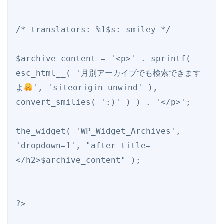
/* translators: %1$s: smiley */

$archive_content = '<p>' . sprintf( 
esc_html__( '月別アーカイブでも検索できます
よ
', 'siteorigin-unwind' ), 
convert_smilies( ':)' ) ) . '</p>';

the_widget( 'WP_Widget_Archives', 
'dropdown=1', "after_title=
</h2>$archive_content" );

?>
