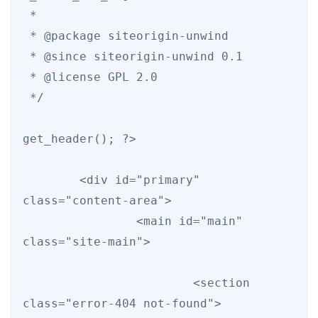
 *

 * @package siteorigin-unwind

 * @since siteorigin-unwind 0.1

 * @license GPL 2.0

 */

get_header(); ?>

	<div id="primary" 
class="content-area">

		<main id="main" 
class="site-main">

			<section 
class="error-404 not-found">
