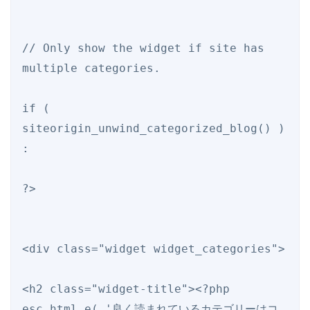
// Only show the widget if site has 
multiple categories.

if ( 
siteorigin_unwind_categorized_blog() ) 
:

?>

<div class="widget widget_categories">

<h2 class="widget-title"><?php 
esc_html_e( '良く読まれているカテゴリーはコ